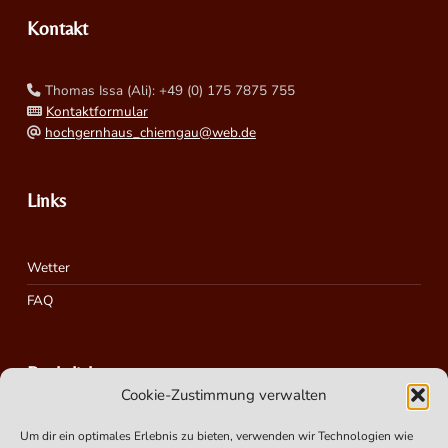
Kontakt
Thomas Issa (Ali): +49 (0) 175 7875 755
Kontaktformular
hochgernhaus_chiemgau@web.de
Links
Wetter
FAQ
Rechtliches
Cookie-Zustimmung verwalten
Um dir ein optimales Erlebnis zu bieten, verwenden wir Technologien wie
Impressum