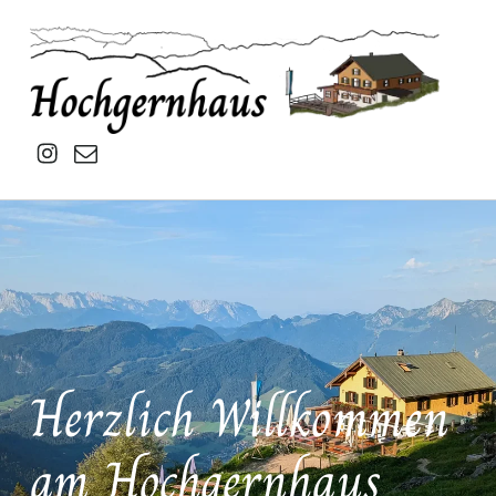
Hochgernhaus
Insta
mail
Herzlich Willkommen
am Hochgernhaus