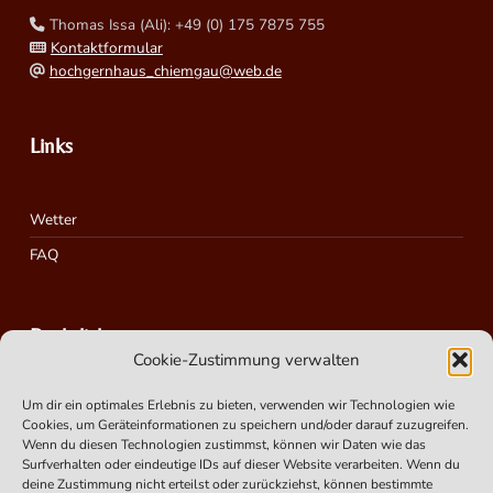
Thomas Issa (Ali): +49 (0) 175 7875 755
Kontaktformular
hochgernhaus_chiemgau@web.de
Links
Wetter
FAQ
Rechtliches
Cookie-Zustimmung verwalten
Um dir ein optimales Erlebnis zu bieten, verwenden wir Technologien wie
Impressum
Cookies, um Geräteinformationen zu speichern und/oder darauf zuzugreifen.
Cookie-Richtlinie – Cookie Policy (EU)
Wenn du diesen Technologien zustimmst, können wir Daten wie das
Surfverhalten oder eindeutige IDs auf dieser Website verarbeiten. Wenn du
Datenschutzerklärung
deine Zustimmung nicht erteilst oder zurückziehst, können bestimmte