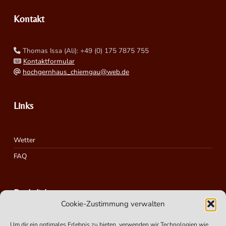
Kontakt
Thomas Issa (Ali): +49 (0) 175 7875 755
Kontaktformular
hochgernhaus_chiemgau@web.de
Links
Wetter
FAQ
Rechtliches
Cookie-Zustimmung verwalten
Um dir ein optimales Erlebnis zu bieten, verwenden wir Technologien wie