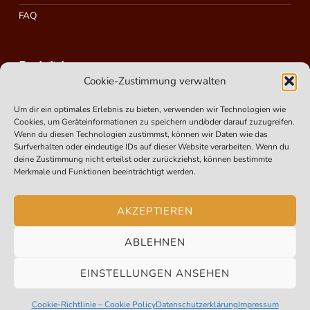
FAQ
Rechtliches
Cookie-Zustimmung verwalten
Um dir ein optimales Erlebnis zu bieten, verwenden wir Technologien wie
Impressum
Cookies, um Geräteinformationen zu speichern und/oder darauf zuzugreifen.
Cookie-Richtlinie – Cookie Policy (EU)
Wenn du diesen Technologien zustimmst, können wir Daten wie das
Surfverhalten oder eindeutige IDs auf dieser Website verarbeiten. Wenn du
Datenschutzerklärung
deine Zustimmung nicht erteilst oder zurückziehst, können bestimmte
Merkmale und Funktionen beeinträchtigt werden.
Suchen
AKZEPTIEREN
ABLEHNEN
EINSTELLUNGEN ANSEHEN
MENÜ
Cookie-Richtlinie – Cookie Policy
Datenschutzerklärung
Impressum